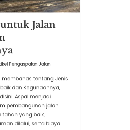
 untuk Jalan
an
nya
tikel Pengaspalan Jalan
akan membahas tentang Jenis
erbaik dan Kegunaannya,
isini. Aspal menjadi
am pembangunan jalan
 tahan yang baik,
an dilalui, serta biaya