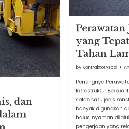
Perawatan 
yang Tepat
Tahan La
by
KontraktorAspal
Ar
Pentingnya Perawata
Infrastruktur Berkua
is, dan
salah satu jenis kons
banyak digunakan di
dalam
halus, nyaman dilalu
an
pengerjaan yang rel