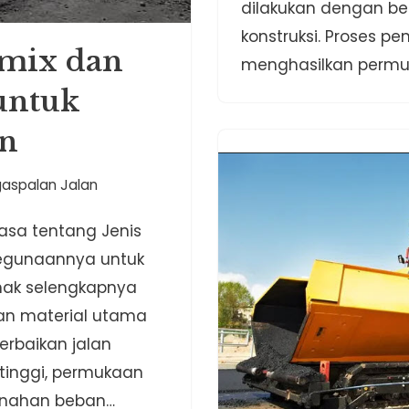
dilakukan dengan be
konstruksi. Proses p
tmix dan
menghasilkan perm
untuk
an
gaspalan Jalan
asa tentang Jenis
Kegunaannya untuk
imak selengkapnya
kan material utama
rbaikan jalan
tinggi, permukaan
enahan beban…