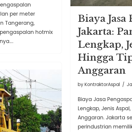
pengaspalan
lan per meter
Biaya Jasa
an Tangerang,
Jakarta: P
, pengaspalan hotmix
pnya.…
Lengkap, Je
Hingga Ti
Anggaran
by
KontraktorAspal
Ja
Biaya Jasa Pengaspa
Lengkap, Jenis Aspa
Anggaran. Jakarta se
perindustrian memil