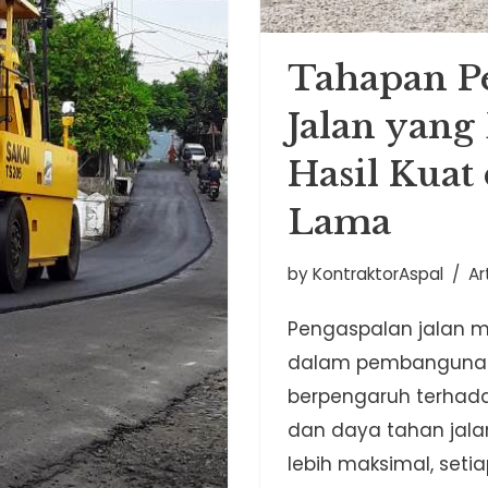
Tahapan P
Jalan yang
Hasil Kuat
Lama
by
KontraktorAspal
Ar
Pengaspalan jalan m
dalam pembangunan 
berpengaruh terhad
dan daya tahan jala
lebih maksimal, seti