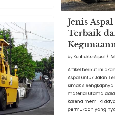
Jenis Aspal
Terbaik d
Kegunaan
by
KontraktorAspal
Ar
Artikel berikut ini 
Aspal untuk Jalan T
simak sleengkapnya d
material utama dal
karena memiliki daya
permukaan yang nyam