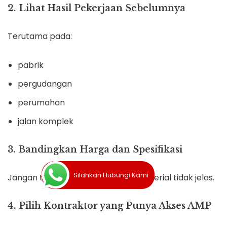
2. Lihat Hasil Pekerjaan Sebelumnya
Terutama pada:
pabrik
pergudangan
perumahan
jalan komplek
3. Bandingkan Harga dan Spesifikasi
Silahkan Hubungi Kami
Jangan tergiur harga murah jika material tidak jelas.
4. Pilih Kontraktor yang Punya Akses AMP