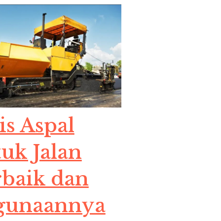
is Aspal
uk Jalan
rbaik dan
gunaannya