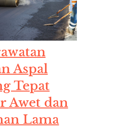
rawatan
an Aspal
ng Tepat
r Awet dan
han Lama