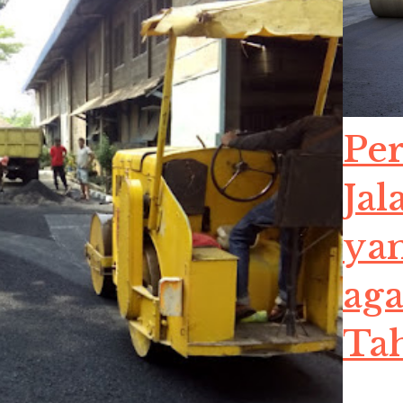
Pe
Jal
ya
aga
Ta