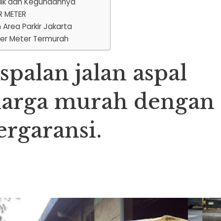
baik dan Kegunaannya
R METER
Area Parkir Jakarta
er Meter Termurah
spalan jalan aspal
harga murah dengan
ergaransi.