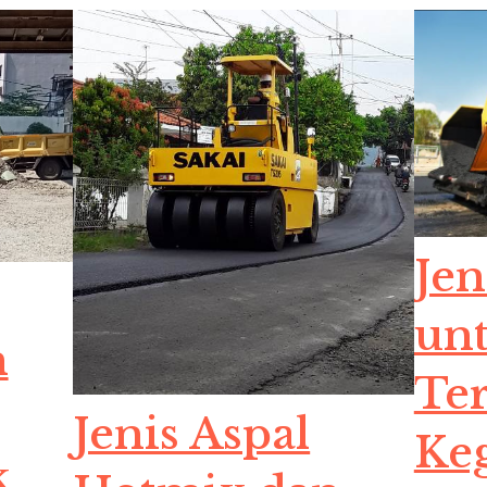
Jen
unt
n
Te
Jenis Aspal
Ke
k