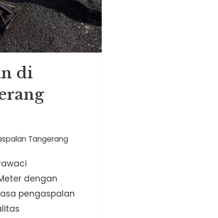
an di
erang
aspalan Tangerang
rawaci
/Meter dengan
r jasa pengaspalan
litas